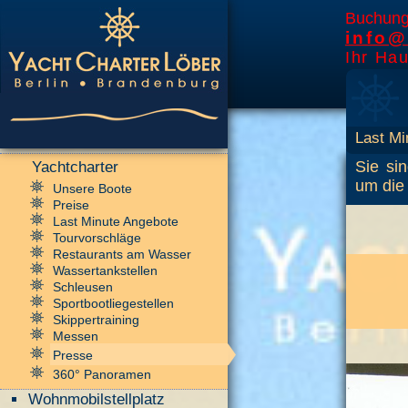
Buchung
info@
Ihr Hau
Last Mi
Sie si
Yachtcharter
um die
Unsere Boote
Preise
Last Minute Angebote
Tourvorschläge
Restaurants am Wasser
Wassertankstellen
Schleusen
Sportbootliegestellen
Skippertraining
Messen
Presse
360° Panoramen
Wohnmobilstellplatz