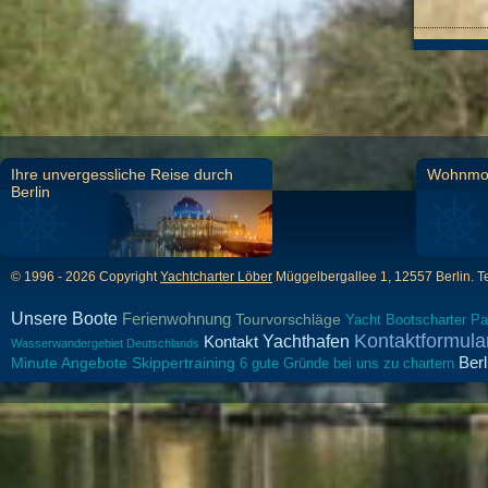
Ihre unvergessliche Reise durch
Wohnmobi
Berlin
© 1996 - 2026 Copyright
Yachtcharter Löber
Müggelbergallee 1, 12557 Berlin. T
Unsere Boote
Ferienwohnung
Tourvorschläge
Yacht
Bootscharter
Pa
Kontaktformula
Kontakt
Yachthafen
Wasserwandergebiet Deutschlands
Ber
Minute Angebote
Skippertraining
6 gute Gründe bei uns zu chartern