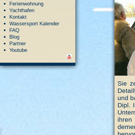
Ferienwohnung
Yachthafen
Kontakt
Wassersport Kalender
FAQ
Blog
Partner
Youtube
Sie z
Detai
und b
Dipl.
Unter
ihre
deme
hervo