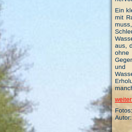
Ein k
mit R
muss
Schle
Wasse
aus, 
ohne
Gegen
und 
Wass
Erho
manch
weiter
Fotos
Autor